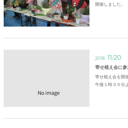
開催しました。
11
20
/
2018
寄せ植え会に参
寄せ植え会を開
午後１時３０分