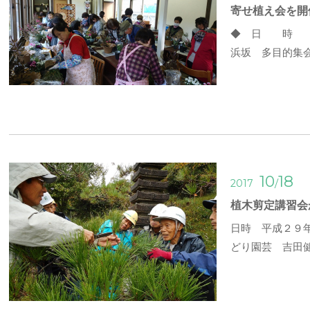
寄せ植え会を開
◆ 日 時 
浜坂 多目的集
10
18
/
2017
植木剪定講習会
日時 平成２９
どり園芸 吉田