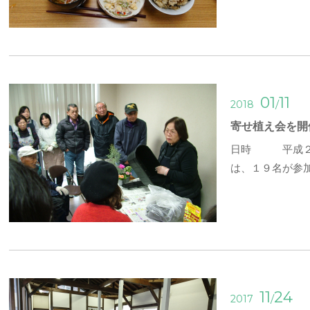
01
11
/
2018
寄せ植え会を開
日時 平成２９
は、１９名が参
11
24
/
2017