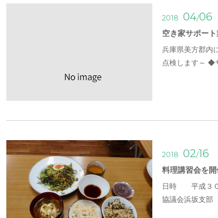
04
06
/
2018
空き家サポート
兵庫県美方郡内
点検します～ 
02
16
/
2018
料理講習会を開
日時 平成３０
協議会浜坂支部