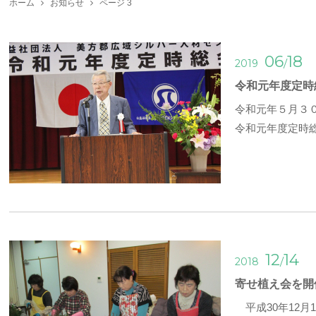
ホーム
お知らせ
ページ 3
06
18
/
2019
令和元年度定時
令和元年５月３
令和元年度定時
12
14
/
2018
寄せ植え会を開
平成30年12月